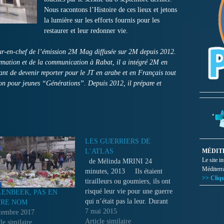
Nous racontons l’Histoire de ces lieux et jetons
la lumière sur les efforts fournis pour les
restaurer et leur redonner vie.
eur-en-chef de l’émission 2M Mag diffusée sur 2M depuis 2012.
formation et de la communication à Rabat, il a intégré 2M en
ant de devenir reporter pour le JT en arabe et en Français tout
on pour jeunes “Générations”. Depuis 2012, il prépare et
LES GUERRIERS DE
L’ATLAS
MÉDIT
Le site i
de Mélinda MRINI 24
Méditerr
minutes, 2013 Ils étaient
>> Cliqu
tirailleurs ou goumiers, ils ont
risqué leur vie pour une guerre
ENBEEK, PAS EN
qui n’était pas la leur. Durant
RE NOM
la Seconde Guerre mondiale,
7 mai 2015
cembre 2017
leur courage et leur
Article similaire
le similaire