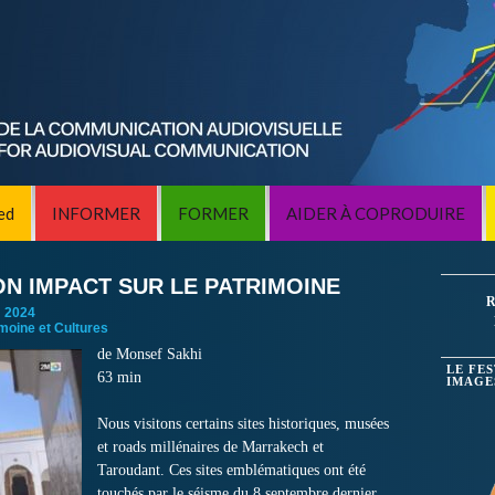
ed
INFORMER
FORMER
AIDER À COPRODUIRE
N IMPACT SUR LE PATRIMOINE
R
:
2024
imoine et Cultures
de Monsef Sakhi
LE FE
63 min
IMAGE
Nous visitons certains sites historiques, musées
et roads millénaires de Marrakech et
Taroudant. Ces sites emblématiques ont été
touchés par le séisme du 8 septembre dernier.