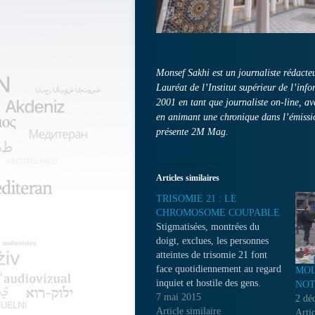
Monsef Sakhi est un journaliste rédact
Lauréat de l’Institut supérieur de l’in
2001 en tant que journaliste on-line, av
en animant une chronique dans l’émissi
présente 2M Mag.
Articles similaires
TRISOMIE 21 : LE
CHROMOSOME COUPABLE
Stigmatisées, montrées du
doigt, exclues, les personnes
atteintes de trisomie 21 font
face quotidiennement au regard
MOL
inquiet et hostile des gens.
NOT
Considérés comme d’éternels
7 mai 2015
2 dé
enfants ils demeurent
Article similaire
Artic