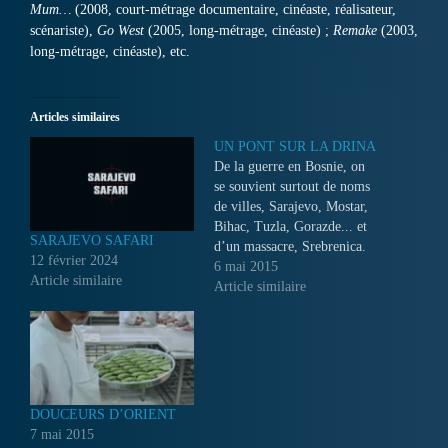
Mum…
(2008, court-métrage documentaire, cinéaste, réalisateur,
scénariste),
Go West
(2005, long-métrage, cinéaste) ;
Remake
(2003,
long-métrage, cinéaste), etc.
Articles similaires
UN PONT SUR LA DRINA
De la guerre en Bosnie, on
se souvient surtout de noms
de villes, Sarajevo, Mostar,
Bihac, Tuzla, Gorazde... et
SARAJEVO SAFARI
d’un massacre, Srebrenica.
12 février 2024
Mais de Visegrad, on ne se
6 mai 2015
Article similaire
souvient pas. Parce que de
Article similaire
Visegrad, les médias
occidentaux n'en ont jamais
parlé. Visegrad existe
pourtant....
DOUCEURS D’ORIENT
7 mai 2015