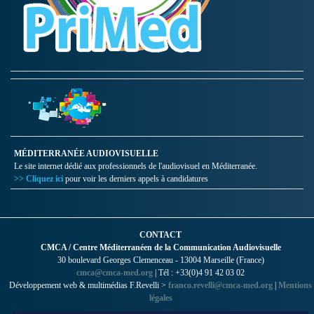
MÉDITERRANÉE AUDIOVISUELLE
Le site internet dédié aux professionnels de l'audiovisuel en Méditerranée.
>> Cliquez ici
pour voir les derniers appels à candidatures
CONTACT
CMCA / Centre Méditerranéen de la Communication Audiovisuelle
30 boulevard Georges Clemenceau - 13004 Marseille (France)
cmca@cmca-med.org
| Tél : +33(0)4 91 42 03 02
Développement web & multimédias F.Revelli >
franco.revelli@cmca-med.org
|
Mentions
légales