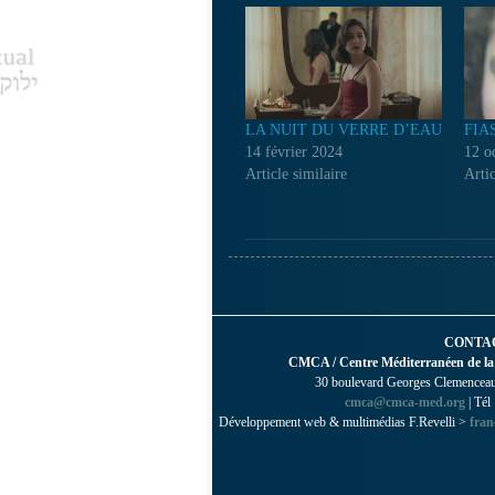
LA NUIT DU VERRE D’EAU
FIA
14 février 2024
12 o
Article similaire
Artic
CONTA
CMCA / Centre Méditerranéen de la
30 boulevard Georges Clemenceau 
cmca@cmca-med.org
| Tél
Développement web & multimédias F.Revelli >
fran