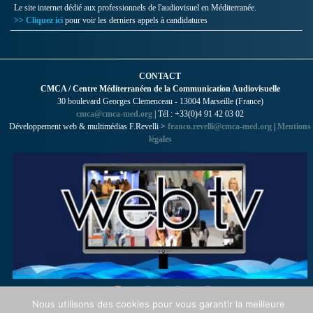
Le site internet dédié aux professionnels de l'audiovisuel en Méditerranée.
>> Cliquez ici
pour voir les derniers appels à candidatures
CONTACT
CMCA / Centre Méditerranéen de la Communication Audiovisuelle
30 boulevard Georges Clemenceau - 13004 Marseille (France)
cmca@cmca-med.org
| Tél : +33(0)4 91 42 03 02
Développement web & multimédias F.Revelli >
franco.revelli@cmca-med.org
|
Mentions
légales
Nous utilisons des cookies pour vous garantir la meilleure