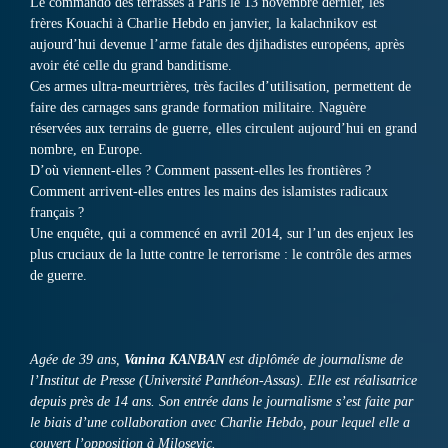
Le commando des terrasses à Paris le 13 novembre dernier, les
frères Kouachi à Charlie Hebdo en janvier, la kalachnikov est
aujourd’hui devenue l’arme fatale des djihadistes européens, après
avoir été celle du grand banditisme.
Ces armes ultra-meurtrières, très faciles d’utilisation, permettent de
faire des carnages sans grande formation militaire. Naguère
réservées aux terrains de guerre, elles circulent aujourd’hui en grand
nombre, en Europe.
D’où viennent-elles ? Comment passent-elles les frontières ?
Comment arrivent-elles entres les mains des islamistes radicaux
français ?
Une enquête, qui a commencé en avril 2014, sur l’un des enjeux les
plus cruciaux de la lutte contre le terrorisme : le contrôle des armes
de guerre.
Agée de 39 ans,
Vanina KANBAN
est diplômée de journalisme de
l’Institut de Presse (Université Panthéon-Assas). Elle est réalisatrice
depuis près de 14 ans. Son entrée dans le journalisme s’est faite par
le biais d’une collaboration avec Charlie Hebdo, pour lequel elle a
couvert l’opposition à Milosevic.