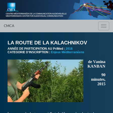
CMCA
Toggl
navig
LA ROUTE DE LA KALACHNIKOV
ANNÈE DE PARTICIPATION AU PriMed :
2016
CATEGORIE D'INSCRIPTION :
Enjeux Méditerranéens
de Vanina
KANBAN
90
minutes,
2015