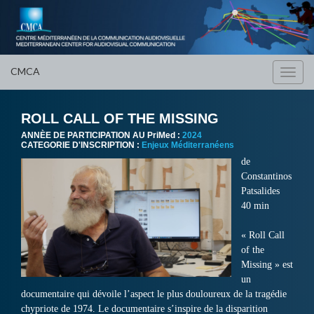
CMCA
Toggl
navig
ROLL CALL OF THE MISSING
ANNÈE DE PARTICIPATION AU PriMed :
2024
CATEGORIE D'INSCRIPTION :
Enjeux Méditerranéens
de
Constantinos
Patsalides
40 min
« Roll Call
of the
Missing » est
un
documentaire qui dévoile l’aspect le plus douloureux de la tragédie
chypriote de 1974. Le documentaire s’inspire de la disparition