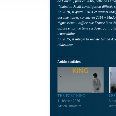
de Canal+, puis en 2006, celle de Dim
l’émission Jeudi Investigation diffusée 
En 2010, il quitte CAPA et devient indép
documentaires, comme en 2014 « Madoff,
règne secret » diffusé sur France 3 en 
diffusé en prime time sur Arte, qui trait
tentaculaire.
En 2015, il intègre la société Grand An
réalisateur.
Articles similaires
THE POET KING
LES
11 février 2026
6 ma
Article similaire
Artic