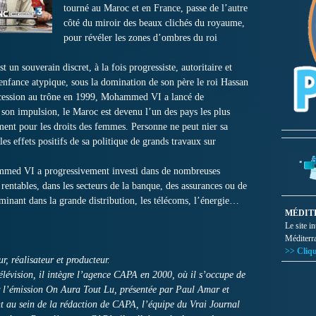
tourné au Maroc et en France, passe de l’autre
côté du miroir des beaux clichés du royaume,
pour révéler les zones d’ombres du roi
t un souverain discret, à la fois progressiste, autoritaire et
nfance atypique, sous la domination de son père le roi Hassan
ccession au trône en 1999, Mohammed VI a lancé de
son impulsion, le Maroc est devenu l’un des pays les plus
ent pour les droits des femmes. Personne ne peut nier sa
les effets positifs de sa politique de grands travaux sur
ammed VI a progressivement investi dans de nombreuses
 rentables, dans les secteurs de la banque, des assurances ou de
minant dans la grande distribution, les télécoms, l’énergie…
MÉDIT
Le site i
Méditerr
>> Cliqu
, réalisateur et producteur.
élévision, il intègre l’agence CAPA en 2000, où il s’occupe de
ur l’émission On Aura Tout Lu, présentée par Paul Amar et
int au sein de la rédaction de CAPA, l’équipe du Vrai Journal