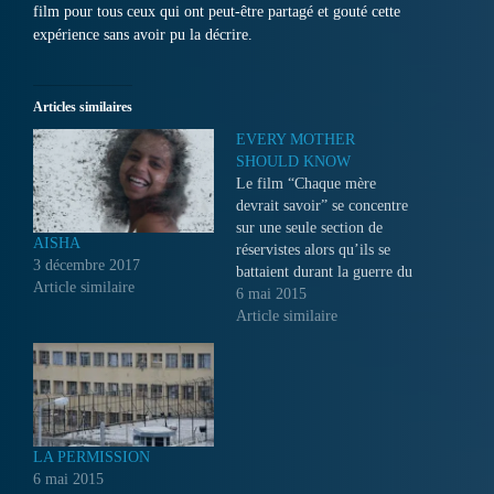
film pour tous ceux qui ont peut-être partagé et gouté cette
expérience sans avoir pu la décrire.
Articles similaires
EVERY MOTHER
SHOULD KNOW
Le film “Chaque mère
devrait savoir” se concentre
sur une seule section de
AISHA
réservistes alors qu’ils se
3 décembre 2017
battaient durant la guerre du
Article similaire
Liban en été 2006.
6 mai 2015
L’histoire de cette section
Article similaire
offre une perspective unique
qui nous aide à comprendre
le point de non retour où se
trouve actuellement la
société…
LA PERMISSION
6 mai 2015