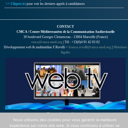
>> Cliquez ici
pour voir les derniers appels à candidatures
CONTACT
CMCA / Centre Méditerranéen de la Communication Audiovisuelle
30 boulevard Georges Clemenceau - 13004 Marseille (France)
cmca@cmca-med.org
| Tél : +33(0)4 91 42 03 02
Développement web & multimédias F.Revelli >
franco.revelli@cmca-med.org
|
Mentions
légales
Nous utilisons des cookies pour vous garantir la meilleure
expérience sur notre site web. Si vous continuez à utiliser ce