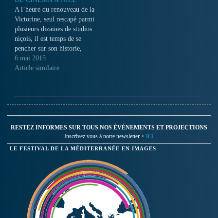
Piémont italien où 12 vallées
A l’heure du renouveau de la
parlent aussi l’occitan, cette
Victorine, seul rescapé parmi
langue millénaire…
plusieurs dizaines de studios
niçois, il est temps de se
pencher sur son historie,
riche en événements et en
6 mai 2015
bouleversements. Sous
Article similaire
l’occupation, Marcel Carné
y tourne ‘Les enfants du
Paradis’, film phare de la
Libération...
RESTEZ INFORMES SUR TOUS NOS ÉVÉNEMENTS ET PROJECTIONS
Inscrivez vous à notre newsletter >
ICI
LE FESTIVAL DE LA MÉDITERRANÉE EN IMAGES