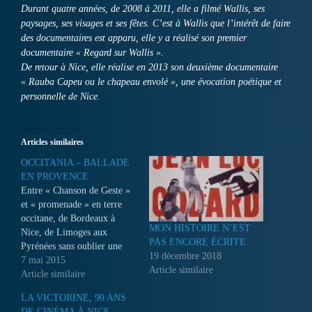
Durant quatre années, de 2008 à 2011, elle a filmé Wallis, ses
paysages, ses visages et ses fêtes. C’est à Wallis que l’intérêt de faire
des documentaires est apparu, elle y a réalisé son premier
documentaire « Regard sur Wallis ».
De retour à Nice, elle réalise en 2013 son deuxième documentaire
« Rauba Capeu ou le chapeau envolé », une évocation poétique et
personnelle de Nice.
Articles similaires
OCCITANIA – BALLADE
EN PROVENCE
Entre « Chanson de Geste »
et « promenade » en terre
occitane, de Bordeaux à
MON HISTOIRE N’EST
Nice, de Limoges aux
PAS ENCORE ÉCRITE
Pyrénées sans oublier une
19 décembre 2018
partie de Catalogne
7 mai 2015
Article similaire
espagnole, le Val d’Aran où
Article similaire
l’occitan est langue
LA VICTORINE, 90 ANS
officielle, tout comme le
DE CINÉMA À NICE