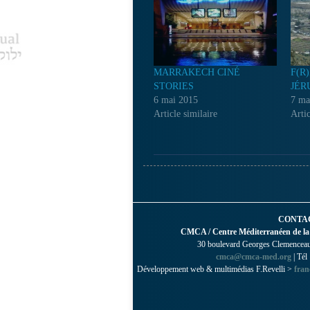
MARRAKECH CINÉ
F(R
STORIES
JÉR
6 mai 2015
7 ma
Article similaire
Artic
CONTA
CMCA / Centre Méditerranéen de la
30 boulevard Georges Clemenceau 
cmca@cmca-med.org
| Tél
Développement web & multimédias F.Revelli >
fran