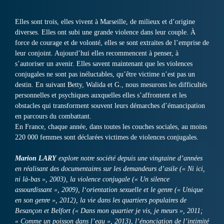
Elles sont trois, elles vivent à Marseille, de milieux et d’origine
diverses. Elles ont subi une grande violence dans leur couple. À
force de courage et de volonté, elles se sont extraites de l’emprise de
leur conjoint. Aujourd’hui elles recommencent à penser, à
s’autoriser un avenir. Elles savent maintenant que les violences
conjugales ne sont pas inéluctables, qu’être victime n’est pas un
destin. En suivant Betty, Walida et G., nous mesurons les difficultés
personnelles et psychiques auxquelles elles s’affrontent et les
obstacles qui transforment souvent leurs démarches d’émancipation
en parcours du combattant.
En France, chaque année, dans toutes les couches sociales, au moins
220 000 femmes sont déclarées victimes de violences conjugales.
Marion LARY
explore notre société depuis une vingtaine d’années
en réalisant des documentaires sur les demandeurs d’asile (« Ni ici,
ni là-bas », 2003), la violence conjugale (« Un silence
assourdissant », 2009), l‘orientation sexuelle et le genre (« Unique
en son genre », 2012), la vie dans les quartiers populaires de
Besançon et Belfort (« Dans mon quartier je vis, je meurs », 2011;
« Comme un poisson dans l’eau », 2013), l’énonciation de l’intimité