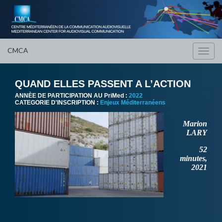
CMCA
Toggl
navig
QUAND ELLES PASSENT A L’ACTION
ANNÈE DE PARTICIPATION AU PriMed :
2022
CATEGORIE D'INSCRIPTION :
Enjeux Méditerranéens
Marion
LARY
52
minutes,
2021