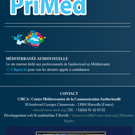
MÉDITERRANÉE AUDIOVISUELLE
Le site internet dédié aux professionnels de l'audiovisuel en Méditerranée.
>> Cliquez ici
pour voir les derniers appels à candidatures
CONTACT
CMCA / Centre Méditerranéen de la Communication Audiovisuelle
30 boulevard Georges Clemenceau - 13004 Marseille (France)
cmca@cmca-med.org
| Tél : +33(0)4 91 42 03 02
Développement web & multimédias F.Revelli >
franco.revelli@cmca-med.org
|
Mentions
légales