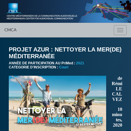
CMCA
Toggl
navig
PROJET AZUR : NETTOYER LA MER(DE)
MÉDITERRANÉE
ANNÈE DE PARTICIPATION AU PriMed :
2021
CATEGORIE D'INSCRIPTION :
Court
de
Rémi
LE
CAL
VEZ
10
minu
tes,
2020