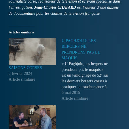
Journaliste corse, réalisateur de télévision et écrivain spécialisé dans
l’investigation.
Jean-Charles CHATARD
est l’auteur d’une dizaine
de documentaire pour les chaînes de télévision française.
Articles similaires
U PAGHJOLU: LES
BERGERS NE
PRENDRONS PAS LE
MAQUIS
« U Paghjolu, les bergers ne
SAISONS CORSES
prendront pas le maquis »
2 février 2024
est un témoignage de 52’ sur
Article similaire
les derniers bergers corses à
pratiquer la transhumance à
pied, au son de sonnailles. A
6 mai 2015
travers une merveilleuse
Article similaire
aventure humaine dans les
montagnes, nous rencontrons
Charles et Dumè Manenti
qui, en deux jours,…