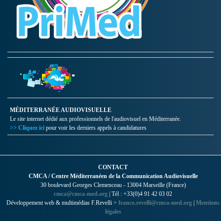
MÉDITERRANÉE AUDIOVISUELLE
Le site internet dédié aux professionnels de l'audiovisuel en Méditerranée.
>> Cliquez ici
pour voir les derniers appels à candidatures
CONTACT
CMCA / Centre Méditerranéen de la Communication Audiovisuelle
30 boulevard Georges Clemenceau - 13004 Marseille (France)
cmca@cmca-med.org
| Tél : +33(0)4 91 42 03 02
Développement web & multimédias F.Revelli >
franco.revelli@cmca-med.org
|
Mentions
légales