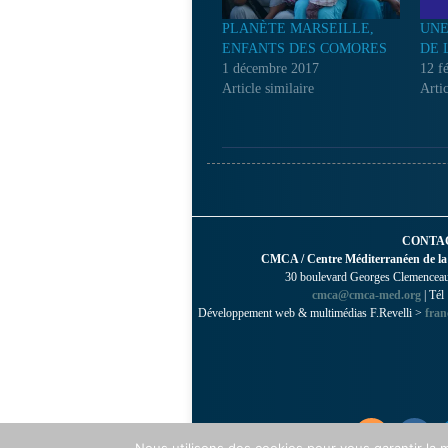
PLANÈTE MARSEILLE,
UNE
ENFANTS DES COMORES
DE 
1 décembre 2017
12 f
Article similaire
Artic
CONTA
CMCA / Centre Méditerranéen de la
30 boulevard Georges Clemenceau 
cmca@cmca-med.org
| Tél
Développement web & multimédias F.Revelli >
fran