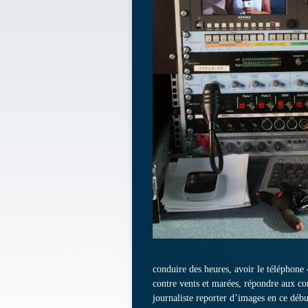
conduire des heures, avoir le téléphone « 
contre vents et marées, répondre aux c
journaliste reporter d’images en ce déb