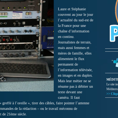
Laure et Stéphanie
couvrent au jour le jour
l’actualité du sud-est de
la France pour une
chaîne d’information
en continu.
Journalistes de terrain,
mais aussi femmes et
mères de famille, elles
alimentent le flux
permanent de
l’information télévisée,
en images et en duplex.
MÉDIT
Mais leur métier ne se
Le site i
résume pas à débiter un
Méditerr
texte devant une
>> Cliqu
caméra. Il faut
greffé à l’oreille », tirer des câbles, faire pointer l’antenne
ommandes de la rédaction – ou le travail méconnu de
ut de 21ème siècle.