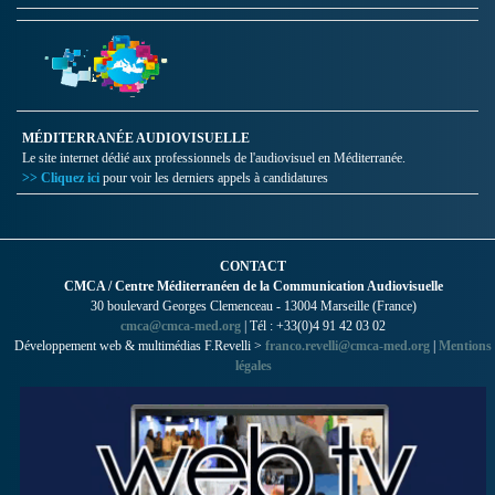
MÉDITERRANÉE AUDIOVISUELLE
Le site internet dédié aux professionnels de l'audiovisuel en Méditerranée.
>> Cliquez ici
pour voir les derniers appels à candidatures
CONTACT
CMCA / Centre Méditerranéen de la Communication Audiovisuelle
30 boulevard Georges Clemenceau - 13004 Marseille (France)
cmca@cmca-med.org
| Tél : +33(0)4 91 42 03 02
Développement web & multimédias F.Revelli >
franco.revelli@cmca-med.org
|
Mentions
légales