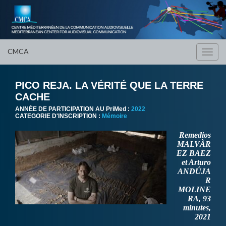
CMCA
Toggl
navig
PICO REJA. LA VÉRITÉ QUE LA TERRE
CACHE
ANNÈE DE PARTICIPATION AU PriMed :
2022
CATEGORIE D'INSCRIPTION :
Mémoire
Remedios
MALVÀR
EZ BAEZ
et Arturo
ANDÚJA
R
MOLINE
RA, 93
minutes,
2021