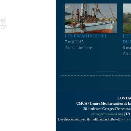
LES ENFANTS DU NIL
LE 
7 mai 2015
DU 
Article similaire
6 ma
Artic
CONTA
CMCA / Centre Méditerranéen de la
30 boulevard Georges Clemenceau 
cmca@cmca-med.org
| Tél
Développement web & multimédias F.Revelli >
fran