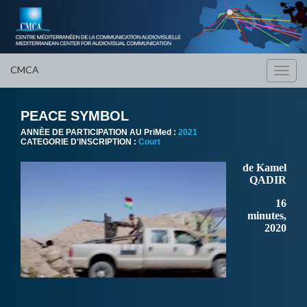
CMCA
Toggl
navig
PEACE SYMBOL
ANNÈE DE PARTICIPATION AU PriMed :
2021
CATEGORIE D'INSCRIPTION :
Court
de Kamel
QADIR
16
minutes,
2020