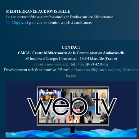
MÉDITERRANÉE AUDIOVISUELLE
Le site internet dédié aux professionnels de l'audiovisuel en Méditerranée.
>> Cliquez ici
pour voir les derniers appels à candidatures
CONTACT
CMCA / Centre Méditerranéen de la Communication Audiovisuelle
30 boulevard Georges Clemenceau - 13004 Marseille (France)
cmca@cmca-med.org
| Tél : +33(0)4 91 42 03 02
Développement web & multimédias F.Revelli >
franco.revelli@cmca-med.org
|
Mentions
légales