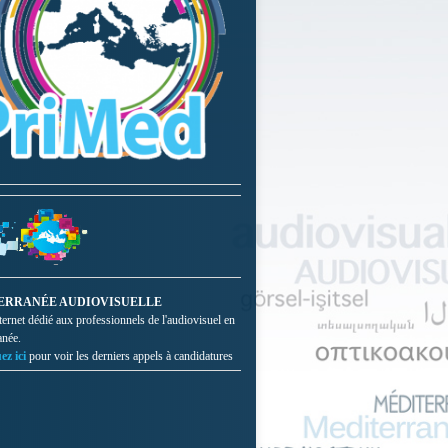
ERRANÉE AUDIOVISUELLE
nternet dédié aux professionnels de l'audiovisuel en
anée.
ez ici
pour voir les derniers appels à candidatures