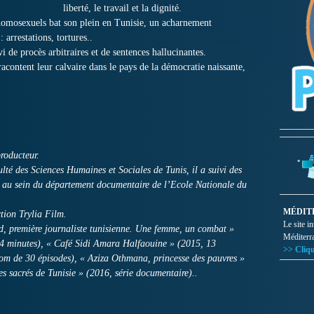
liberté, le travail et la dignité.
 homosexuels bat son plein en Tunisie, un acharnement
: arrestations, tortures..
vi de procès arbitraires et de sentences hallucinantes.
racontent leur calvaire dans le pays de la démocratie naissante,
roducteur.
lté des Sciences Humaines et Sociales de Tunis, il a suivi des
t au sein du département documentaire de l’Ecole Nationale du
MÉDIT
tion Trylia Film.
Le site i
d, première journaliste tunisienne. Une femme, un combat »
Méditerr
24 minutes), « Café Sidi Amara Halfaouine » (2015, 13
>> Cliqu
com de 30 épisodes), « Aziza Othmana, princesse des pauvres »
tes sacrés de Tunisie » (2016, série documentaire)..