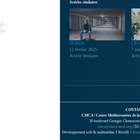
Articles similaires
SURSIS
LES
12 février 2025
7 ma
Article similaire
Artic
CONTA
CMCA / Centre Méditerranéen de la
30 boulevard Georges Clemenceau 
cmca@cmca-med.org
| Tél
Développement web & multimédias F.Revelli >
fran