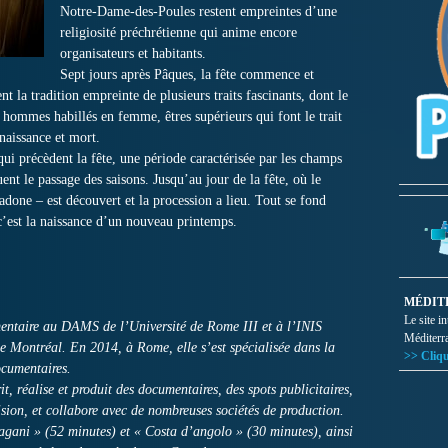
Notre-Dame-des-Poules restent empreintes d’une
religiosité préchrétienne qui anime encore
organisateurs et habitants.
Sept jours après Pâques, la fête commence et
nt la tradition empreinte de plusieurs traits fascinants, dont le
i, hommes habillés en femme, êtres supérieurs qui font le trait
 naissance et mort.
qui précèdent la fête, une période caractérisée par les champs
ent le passage des saisons. Jusqu’au jour de la fête, où le
adone – est découvert et la procession a lieu. Tout se fond
c’est la naissance d’un nouveau printemps.
MÉDIT
Le site i
mentaire au DAMS de l’Université de Rome III et à l’INIS
Méditerr
de Montréal. En 2014, à Rome, elle s’est spécialisée dans la
>> Cliqu
ocumentaires.
it, réalise et produit des documentaires, des spots publicitaires,
ision, et collabore avec de nombreuses sociétés de production.
Pagani » (52 minutes) et « Costa d’angolo » (30 minutes), ainsi