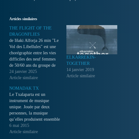
Articles similaires
THE FLIGHT OF THE
DRAGONFLIES
de Iñaki Alforja 26 min "Le
Vol des Libellules" est une
chorégraphie entre les vies
ELKARREKIN-
difficiles des neuf femmes
TOGETHER
de 50/60 ans du groupe de
14 janvier 2019
natation artistique
24 janvier 2025
Article similaire
Mariburruntzi. Des femmes
Article similaire
totalement différentes qui
NOMADAK TX
survivent grâce à l'empathie,
Le Txalaparta est un
la solidarité et l'amitié. Iñaki
instrument de musique
Alforja Fort de 35 ans
unique. Jouée par deux
d'expérience dans le…
personnes, la musique
qu’elles produisent ensemble
n’appartient à aucune d’elles
6 mai 2015
mais à leur rencontre et à
Article similaire
leur dialogue. "Nömadak