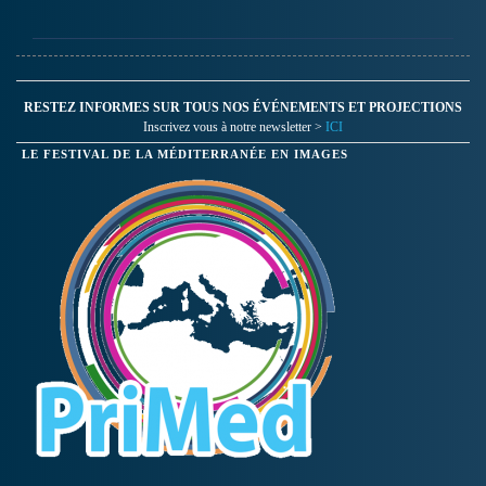
Tx" montre le désir de deux
musiciens de convertir le
Txalaparta en point de
rencontre, non seulement
entre deux êtres,…
RESTEZ INFORMES SUR TOUS NOS ÉVÉNEMENTS ET PROJECTIONS
Inscrivez vous à notre newsletter >
ICI
LE FESTIVAL DE LA MÉDITERRANÉE EN IMAGES