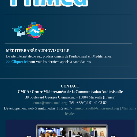
MÉDITERRANÉE AUDIOVISUELLE
Le site internet dédié aux professionnels de l'audiovisuel en Méditerranée.
>> Cliquez ici
pour voir les derniers appels à candidatures
CONTACT
CMCA / Centre Méditerranéen de la Communication Audiovisuelle
30 boulevard Georges Clemenceau - 13004 Marseille (France)
cmca@cmca-med.org
| Tél : +33(0)4 91 42 03 02
Développement web & multimédias F.Revelli >
franco.revelli@cmca-med.org
|
Mentions
légales