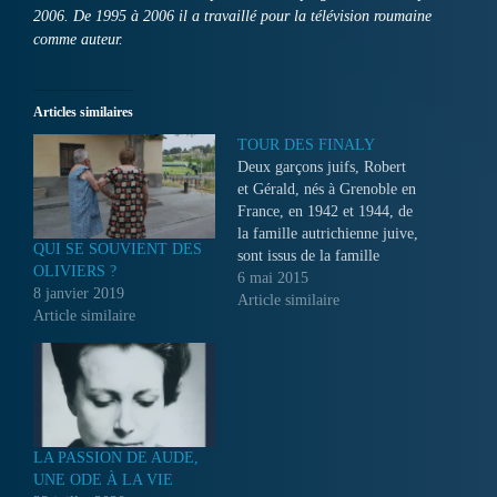
2006. De 1995 à 2006 il a travaillé pour la télévision roumaine
comme auteur.
Articles similaires
TOUR DES FINALY
Deux garçons juifs, Robert
et Gérald, nés à Grenoble en
France, en 1942 et 1944, de
la famille autrichienne juive,
QUI SE SOUVIENT DES
sont issus de la famille
OLIVIERS ?
Finaly. Leurs parents ont été
6 mai 2015
8 janvier 2019
envoyés à Auschwitz et ils se
Article similaire
Article similaire
sont trouvés dans une
maison d'orphelins
catholiques, l’Ecole de
Saint-Vincent de Paul.
LA PASSION DE AUDE,
UNE ODE À LA VIE