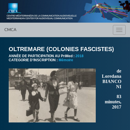
CMCA
Toggl
navig
OLTREMARE (COLONIES FASCISTES)
ANNÈE DE PARTICIPATION AU PriMed :
2018
CATEGORIE D'INSCRIPTION :
Mémoire
de
Loredana
BIANCO
NI
83
minutes,
2017