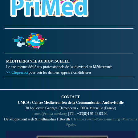
MÉDITERRANÉE AUDIOVISUELLE
Le site internet dédié aux professionnels de l'audiovisuel en Méditerranée.
>> Cliquez ici
pour voir les derniers appels à candidatures
CONTACT
CMCA / Centre Méditerranéen de la Communication Audiovisuelle
30 boulevard Georges Clemenceau - 13004 Marseille (France)
cmca@cmca-med.org
| Tél : +33(0)4 91 42 03 02
Développement web & multimédias F.Revelli >
franco.revelli@cmca-med.org
|
Mentions
légales