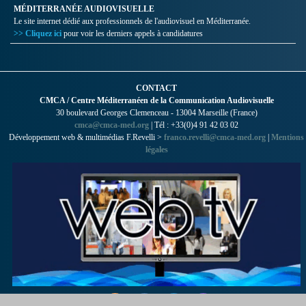
MÉDITERRANÉE AUDIOVISUELLE
Le site internet dédié aux professionnels de l'audiovisuel en Méditerranée.
>> Cliquez ici
pour voir les derniers appels à candidatures
CONTACT
CMCA / Centre Méditerranéen de la Communication Audiovisuelle
30 boulevard Georges Clemenceau - 13004 Marseille (France)
cmca@cmca-med.org
| Tél : +33(0)4 91 42 03 02
Développement web & multimédias F.Revelli >
franco.revelli@cmca-med.org
|
Mentions
légales