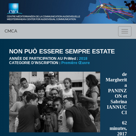
CMCA
Toggl
navig
NON PUÒ ESSERE SEMPRE ESTATE
ANNÈE DE PARTICIPATION AU PriMed :
2018
CATEGORIE D'INSCRIPTION :
Première Œuvre
de
Margherit
a
PANINZ
ON et
Sabrina
IANNUC
CI
62
minutes,
2017