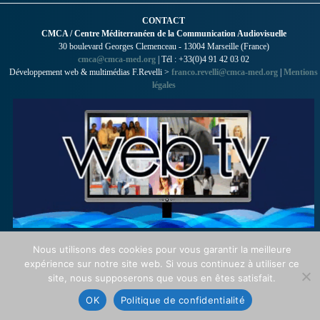
CONTACT
CMCA / Centre Méditerranéen de la Communication Audiovisuelle
30 boulevard Georges Clemenceau - 13004 Marseille (France)
cmca@cmca-med.org
| Tél : +33(0)4 91 42 03 02
Développement web & multimédias F.Revelli >
franco.revelli@cmca-med.org
|
Mentions
légales
Nous utilisons des cookies pour vous garantir la meilleure
expérience sur notre site web. Si vous continuez à utiliser ce
site, nous supposerons que vous en êtes satisfait.
OK
Politique de confidentialité