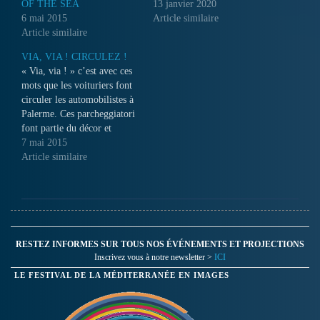
OF THE SEA
13 janvier 2020
6 mai 2015
Article similaire
Article similaire
VIA, VIA ! CIRCULEZ !
« Via, via ! » c’est avec ces
mots que les voituriers font
circuler les automobilistes à
Palerme. Ces parcheggiatori
font partie du décor et
chacun d’entre eux règne sur
7 mai 2015
une des places du centre
Article similaire
historique de la capitale
sicilienne. Apparemment
illégaux, ils laissent le
profane perplexe : Qui
sont…
RESTEZ INFORMES SUR TOUS NOS ÉVÉNEMENTS ET PROJECTIONS
Inscrivez vous à notre newsletter >
ICI
LE FESTIVAL DE LA MÉDITERRANÉE EN IMAGES