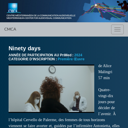
CMCA
Toggl
navig
Ninety days
ANNÈE DE PARTICIPATION AU PriMed :
2024
CATEGORIE D'INSCRIPTION :
Première Œuvre
de Alice
Malingri
57 min
Quatre-
vingt-dix
jours pour
décider de
l’avenir. À
l’hôpital Cervello de Palerme, des femmes de tous horizons
viennent se faire avorter et, guidées par l’infirmière Antonietta, elles