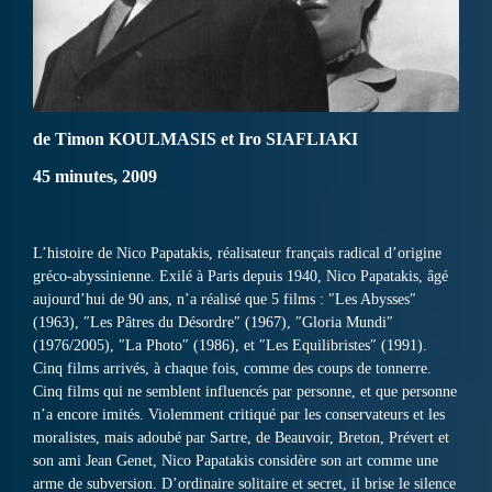
de Timon KOULMASIS et Iro SIAFLIAKI
45 minutes, 2009
L’histoire de Nico Papatakis, réalisateur français radical d’origine
gréco-abyssinienne. Exilé à Paris depuis 1940, Nico Papatakis, âgé
aujourd’hui de 90 ans, n’a réalisé que 5 films : ″Les Abysses″
(1963), ″Les Pâtres du Désordre″ (1967), ″Gloria Mundi″
(1976/2005), ″La Photo″ (1986), et ″Les Equilibristes″ (1991).
Cinq films arrivés, à chaque fois, comme des coups de tonnerre.
Cinq films qui ne semblent influencés par personne, et que personne
n’a encore imités. Violemment critiqué par les conservateurs et les
moralistes, mais adoubé par Sartre, de Beauvoir, Breton, Prévert et
son ami Jean Genet, Nico Papatakis considère son art comme une
arme de subversion. D’ordinaire solitaire et secret, il brise le silence