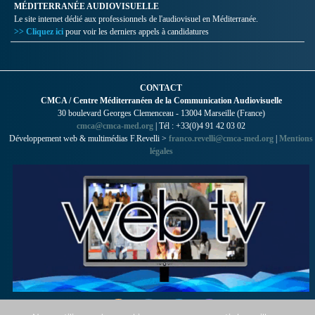
MÉDITERRANÉE AUDIOVISUELLE
Le site internet dédié aux professionnels de l'audiovisuel en Méditerranée.
>> Cliquez ici
pour voir les derniers appels à candidatures
CONTACT
CMCA / Centre Méditerranéen de la Communication Audiovisuelle
30 boulevard Georges Clemenceau - 13004 Marseille (France)
cmca@cmca-med.org
| Tél : +33(0)4 91 42 03 02
Développement web & multimédias F.Revelli >
franco.revelli@cmca-med.org
|
Mentions
légales