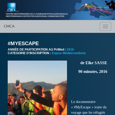
CMCA
Toggl
navig
#MYESCAPE
ANNÈE DE PARTICIPATION AU PriMed :
2016
CATEGORIE D'INSCRIPTION :
Enjeux Méditerranéens
de Elke SASSE
90 minutes, 2016
Le documentaire
« #MyEscape » traite du
voyage que les réfugiés