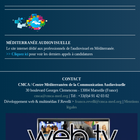
MÉDITERRANÉE AUDIOVISUELLE
Le site internet dédié aux professionnels de l'audiovisuel en Méditerranée.
>> Cliquez ici
pour voir les derniers appels à candidatures
CONTACT
CMCA / Centre Méditerranéen de la Communication Audiovisuelle
30 boulevard Georges Clemenceau - 13004 Marseille (France)
cmca@cmca-med.org
| Tél : +33(0)4 91 42 03 02
Développement web & multimédias F.Revelli >
franco.revelli@cmca-med.org
|
Mentions
légales