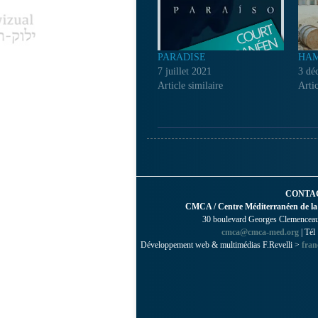
PARADISE
HA
7 juillet 2021
3 dé
Article similaire
Artic
CONTA
CMCA / Centre Méditerranéen de la
30 boulevard Georges Clemenceau 
cmca@cmca-med.org
| Tél
Développement web & multimédias F.Revelli >
fran