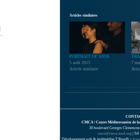
Articles similaires
PORTRAIT OF AIDA
TRA
5 août 2015
7 ma
Article similaire
Artic
CONTA
CMCA / Centre Méditerranéen de la
30 boulevard Georges Clemenceau 
cmca@cmca-med.org
| Tél
Développement web & multimédias F.Revelli >
fran