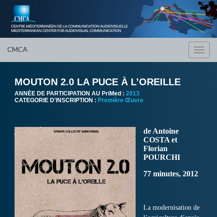
CMCA
Toggl
navig
MOUTON 2.0 LA PUCE À L’OREILLE
ANNÈE DE PARTICIPATION AU PriMed :
2013
CATEGORIE D'INSCRIPTION :
Première Œuvre
de Antoine
COSTA et
Florian
POURCHI
77 minutes, 2012
La modernisation de