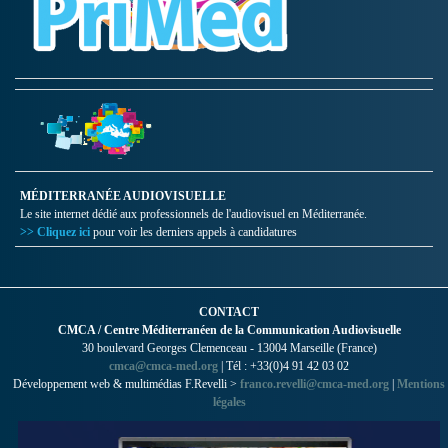
MÉDITERRANÉE AUDIOVISUELLE
Le site internet dédié aux professionnels de l'audiovisuel en Méditerranée.
>> Cliquez ici
pour voir les derniers appels à candidatures
CONTACT
CMCA / Centre Méditerranéen de la Communication Audiovisuelle
30 boulevard Georges Clemenceau - 13004 Marseille (France)
cmca@cmca-med.org
| Tél : +33(0)4 91 42 03 02
Développement web & multimédias F.Revelli >
franco.revelli@cmca-med.org
|
Mentions
légales