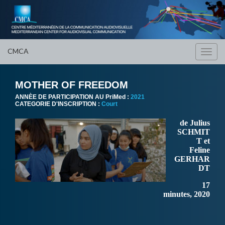
CMCA
Toggl
navig
MOTHER OF FREEDOM
ANNÈE DE PARTICIPATION AU PriMed :
2021
CATEGORIE D'INSCRIPTION :
Court
de Julius
SCHMIT
T et
Feline
GERHAR
DT
17
minutes, 2020