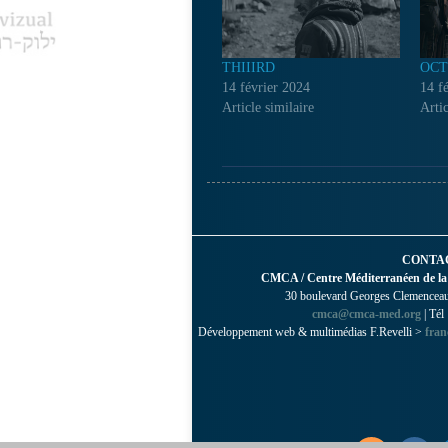
THIIIRD
OCT
14 février 2024
14 f
Article similaire
Artic
CONTA
CMCA / Centre Méditerranéen de la
30 boulevard Georges Clemenceau 
cmca@cmca-med.org
| Tél
Développement web & multimédias F.Revelli >
fran