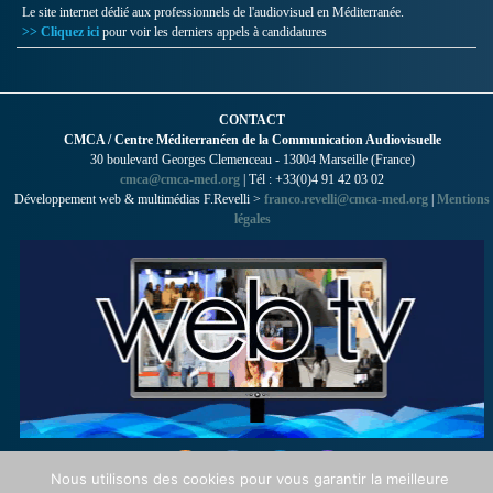
Le site internet dédié aux professionnels de l'audiovisuel en Méditerranée.
>> Cliquez ici
pour voir les derniers appels à candidatures
CONTACT
CMCA / Centre Méditerranéen de la Communication Audiovisuelle
30 boulevard Georges Clemenceau - 13004 Marseille (France)
cmca@cmca-med.org
| Tél : +33(0)4 91 42 03 02
Développement web & multimédias F.Revelli >
franco.revelli@cmca-med.org
|
Mentions
légales
Nous utilisons des cookies pour vous garantir la meilleure