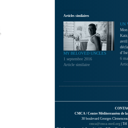
Articles similaires
UN 
Mon 
Katz
avri
décl
d’Isr
MY BELOVED UNCLES
l’ill
6 ma
1 septembre 2016
d’un 
Artic
Article similaire
Pales
allée
renou
CONTA
CMCA / Centre Méditerranéen de la
30 boulevard Georges Clemenceau 
cmca@cmca-med.org
| Tél