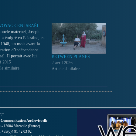
VOYAGE EN ISRAËL
oncle maternel, Joseph
, a émigré en Palestine, en
l 1948, un mois avant la
aration d’indépendance
aël. Il portait avec lui
BETWEEN PLANES
usion de la construction
i 2015
2 avril 2026
état socialiste en
le similaire
Article similaire
tine. En 2006, je suis
 en Israël pour le revoir et
er avec la famille.
CT
 Communication Audiovisuelle
- 13004 Marseille (France)
 : +33(0)4 91 42 03 02