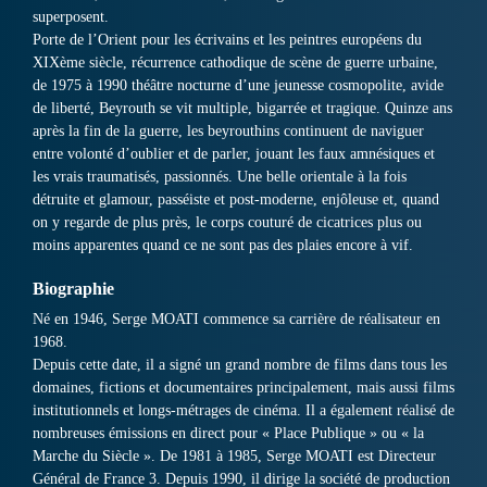
superposent.
Porte de l’Orient pour les écrivains et les peintres européens du
XIXème siècle, récurrence cathodique de scène de guerre urbaine,
de 1975 à 1990 théâtre nocturne d’une jeunesse cosmopolite, avide
de liberté, Beyrouth se vit multiple, bigarrée et tragique. Quinze ans
après la fin de la guerre, les beyrouthins continuent de naviguer
entre volonté d’oublier et de parler, jouant les faux amnésiques et
les vrais traumatisés, passionnés. Une belle orientale à la fois
détruite et glamour, passéiste et post-moderne, enjôleuse et, quand
on y regarde de plus près, le corps couturé de cicatrices plus ou
moins apparentes quand ce ne sont pas des plaies encore à vif.
Biographie
Né en 1946, Serge MOATI commence sa carrière de réalisateur en
1968.
Depuis cette date, il a signé un grand nombre de films dans tous les
domaines, fictions et documentaires principalement, mais aussi films
institutionnels et longs-métrages de cinéma. Il a également réalisé de
nombreuses émissions en direct pour « Place Publique » ou « la
Marche du Siècle ». De 1981 à 1985, Serge MOATI est Directeur
Général de France 3. Depuis 1990, il dirige la société de production