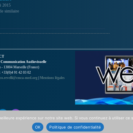
lorsque je travaillais dans une
i 2015
radio locale, je reconnus ces
le similaire
sons dans un disque que je
reçus. Il…
CT
 Communication Audiovisuelle
- 13004 Marseille (France)
 : +33(0)4 91 42 03 02
co.revelli@cmca-med.org
|
Mentions légales
eilleure expérience sur notre site web. Si vous continuez à utiliser ce
OK
Politique de confidentialité