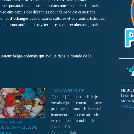
une quarantaine de musiciens dans notre capitale. La maison
vec eux depuis des décennies pour faire vivre cette riche
ion et d’échanges avec d’autres cultures et courants artistiques.
tte communauté tantôt mystérieuse, tantôt exubérante, mais
lisateur belgo-polonais qui évolue dans le monde de la
MÉDIT
TAGNAWITTUDE
Le site i
"Quand j’étais petite fille je
Méditerr
voyais régulièrement ma mère
>> Cliqu
pratiquer la transe. Elle entrait
lentement dans cette attitude
extrême jusqu’à oublier le
NUIT DE LA
monde extérieur et ses limites.
7 mai 2015
SESSION – LILA DE
Des années passèrent. Un jour,
Article similaire
RDEBA