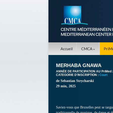
Accueil
CMCA
PriM
MERHABA GNAWA
ANNÈE DE PARTICIPATION AU PriMed 
CATEGORIE D'INSCRIPTION :
Court
de Sebastian Strycharski
29 min, 2025
Saviez-vous que Bruxelles peut se targu
traditionnelle de musique, de danse e