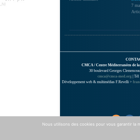
7 ma
Artic
CONTA
CMCA / Centre Méditerranéen de la
30 boulevard Georges Clemenceau 
cmca@cmca-med.org
| Tél
Développement web & multimédias F.Revelli >
fran
Nous utilisons des cookies pour vous garantir la m