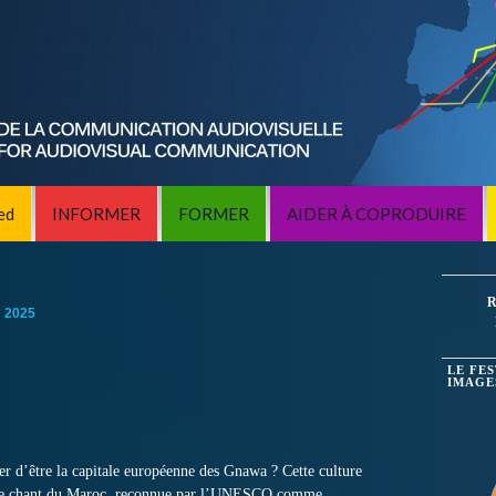
ed
INFORMER
FORMER
AIDER À COPRODUIRE
R
:
2025
LE FE
IMAGE
er d’être la capitale européenne des Gnawa ? Cette culture
t de chant du Maroc, reconnue par l’UNESCO comme