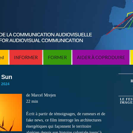
ed
INFORMER
FORMER
AIDER À COPRODUIRE
 Sun
R
:
2024
de Marcel Mrejen
LE FE
22 min
IMAGE
Écrit à partir de témoignages, de rumeurs et de
fake news, ce film interroge les architectures
énergétiques qui façonnent le territoire
algérien depuis son histoire coloniale jusqu’à