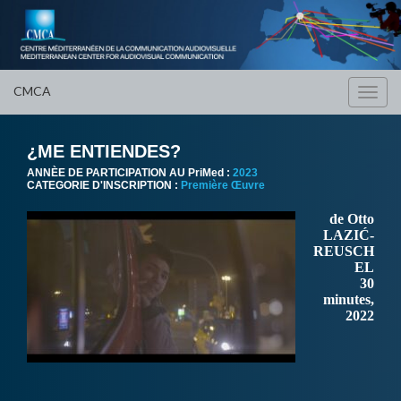
CMCA
Toggl
navig
¿ME ENTIENDES?
ANNÈE DE PARTICIPATION AU PriMed :
2023
CATEGORIE D'INSCRIPTION :
Première Œuvre
de Otto
LAZIĆ-
REUSCH
EL
30
minutes,
2022