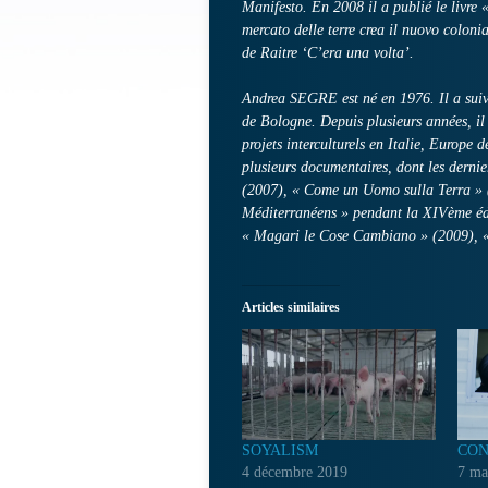
Manifesto. En 2008 il a publié le livr
mercato delle terre crea il nuovo coloni
de Raitre ‘C’era una volta’.
Andrea SEGRE est né en 1976. Il a suivi
de Bologne. Depuis plusieurs années, il
projets interculturels en Italie, Europe d
plusieurs documentaires, dont les dern
(2007), « Come un Uomo sulla Terra » 
Méditerranéens » pendant la XIVème édi
« Magari le Cose Cambiano » (2009), « 
Articles similaires
SOYALISM
CON
4 décembre 2019
7 ma