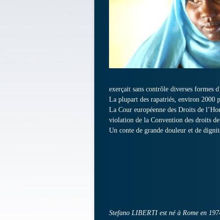
exerçait sans contrôle diverses formes d
La plupart des rapatriés, environ 2000 
La Cour européenne des Droits de l’Ho
violation de la Convention des droits 
Un conte de grande douleur et de dignit
Stefano LIBERTI est né à Rome en 1974. I