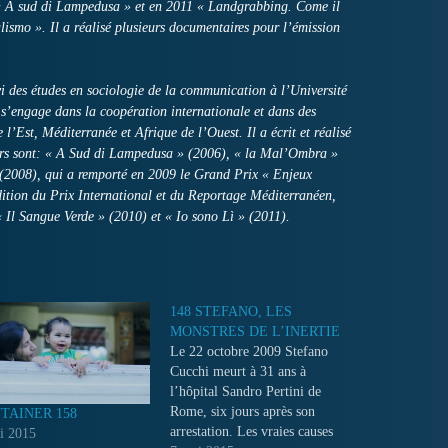
e « A sud di Lampedusa » et en 2011 « Landgrabbing. Come il
alismo ». Il a réalisé plusieurs documentaires pour l’émission
 des études en sociologie de la communication à l’Université
 s’engage dans la coopération internationale et dans des
e l’Est, Méditerranée et Afrique de l’Ouest. Il a écrit et réalisé
iers sont: « A Sud di Lampedusa » (2006), « la Mal’Ombra »
(2008), qui a remporté en 2009 le Grand Prix « Enjeux
tion du Prix International et du Reportage Méditerranéen,
Il Sangue Verde » (2010) et « Io sono Lì » (2011).
148 STEFANO, LES
MONSTRES DE L’INERTIE
Le 22 octobre 2009 Stefano
Cucchi meurt à 31 ans à
l’hôpital Sandro Pertini de
Rome, six jours après son
TAINER 158
arrestation. Les vraies causes
i 2015