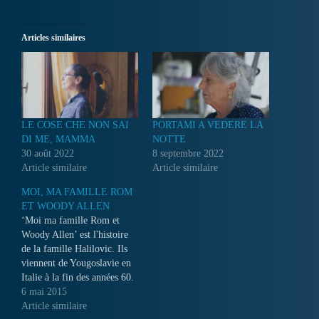
Articles similaires
LE COSE CHE NON SAI
PORTAMI A VEDERE LA
DI ME, MAMMA
NOTTE
30 août 2022
8 septembre 2022
Article similaire
Article similaire
MOI, MA FAMILLE ROM
ET WOODY ALLEN
‘Moi ma famille Rom et
Woody Allen’ est l'histoire
de la famille Halilovic. Ils
viennent de Yougoslavie en
Italie à la fin des années 60.
Ils ont vécu dans des
6 mai 2015
roulottes pendant vingt ans.
Article similaire