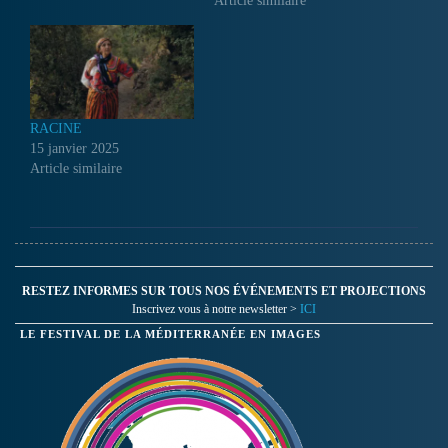
délégation de l’activité
Article similaire
sociale et culturelle de la
Société Nationale des
Transports Ferroviaires. Je
suis syndicaliste et surtout
militante des droits des
femmes. Je suis maman…
RACINE
15 janvier 2025
Article similaire
RESTEZ INFORMES SUR TOUS NOS ÉVÉNEMENTS ET PROJECTIONS
Inscrivez vous à notre newsletter >
ICI
LE FESTIVAL DE LA MÉDITERRANÉE EN IMAGES