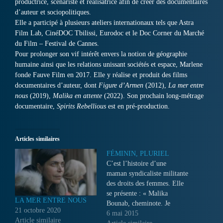
productrice, scénariste et réalisatrice afin de créer des documentaires
d’auteur et sociopolitiques.
Elle a participé à plusieurs ateliers internationaux tels que Astra
Film Lab, CinéDOC Tbilissi, Eurodoc et le Doc Corner du Marché
du Film – Festival de Cannes.
Pour prolonger son vif intérêt envers la notion de géographie
humaine ainsi que les relations unissant sociétés et espace, Marlene
fonde Fauve Film en 2017. Elle y réalise et produit des films
documentaires d’auteur, dont
Figure d’Armen
(2012),
La mer entre
nous
(2019),
Malika en attente
(2022). Son prochain long-métrage
documentaire,
Spirits Rebellious
est en pré-production.
Articles similaires
FÉMININ, PLURIEL
C’est l’histoire d’une
maman syndicaliste militante
des droits des femmes. Elle
se présente : « Malika
LA MER ENTRE NOUS
Bounab, cheminote. Je
21 octobre 2020
travaille au niveau de la
6 mai 2015
Article similaire