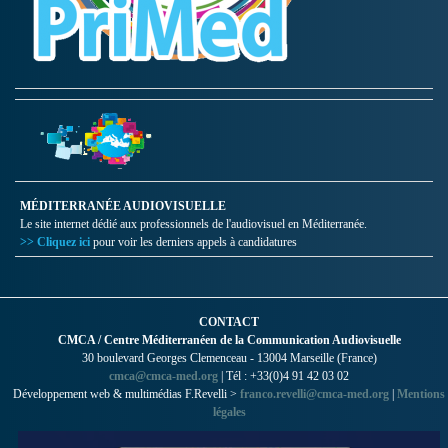
MÉDITERRANÉE AUDIOVISUELLE
Le site internet dédié aux professionnels de l'audiovisuel en Méditerranée.
>> Cliquez ici
pour voir les derniers appels à candidatures
CONTACT
CMCA / Centre Méditerranéen de la Communication Audiovisuelle
30 boulevard Georges Clemenceau - 13004 Marseille (France)
cmca@cmca-med.org
| Tél : +33(0)4 91 42 03 02
Développement web & multimédias F.Revelli >
franco.revelli@cmca-med.org
|
Mentions
légales