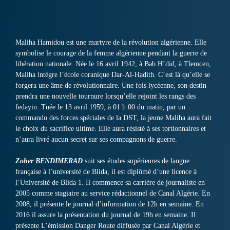
Maliha Hamidou est une martyre de la révolution algérienne. Elle
symbolise le courage de la femme algérienne pendant la guerre de
libération nationale. Née le 16 avril 1942, à Bab H’did, à Tlemcen,
Maliha intègre l’école coranique Dar-Al-Hadith. C’est là qu’elle se
forgera une âme de révolutionnaire. Une fois lycéenne, son destin
prendra une nouvelle tournure lorsqu’elle rejoint les rangs des
fedayin. Tuée le 13 avril 1959, à 01 h 00 du matin, par un
commando des forces spéciales de la DST, la jeune Maliha aura fait
le choix du sacrifice ultime. Elle aura résisté à ses tortionnaires et
n’aura livré aucun secret sur ses compagnons de guerre.
Zoher BENDIMERAD
suit ses études supérieures de langue
française à l’université de Blida, il est diplômé d’une licence à
l’Université de Blida 1. Il commence sa carrière de journaliste en
2005 comme stagiaire au service rédactionnel de Canal Algérie. En
2008, il présente le journal d’information de 12h en semaine. En
2016 il assure la présentation du journal de 19h en semaine. Il
présente L’émission Danger Route diffusée par Canal Algérie et