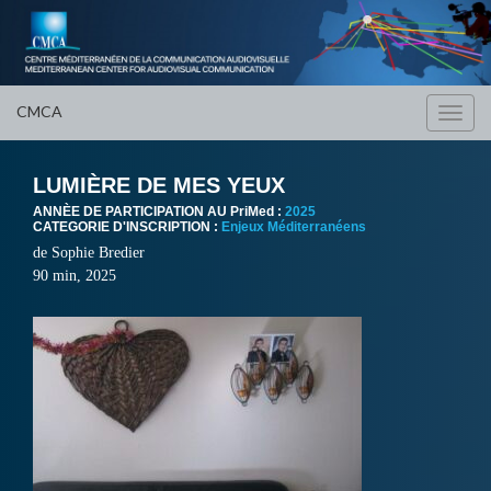
CMCA
Toggl
navig
LUMIÈRE DE MES YEUX
ANNÈE DE PARTICIPATION AU PriMed :
2025
CATEGORIE D'INSCRIPTION :
Enjeux Méditerranéens
de
Sophie Bredier
90 min, 2025