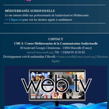
MÉDITERRANÉE AUDIOVISUELLE
Le site internet dédié aux professionnels de l'audiovisuel en Méditerranée.
>> Cliquez ici
pour voir les derniers appels à candidatures
CONTACT
CMCA / Centre Méditerranéen de la Communication Audiovisuelle
30 boulevard Georges Clemenceau - 13004 Marseille (France)
cmca@cmca-med.org
| Tél : +33(0)4 91 42 03 02
Développement web & multimédias F.Revelli >
franco.revelli@cmca-med.org
|
Mentions
légales