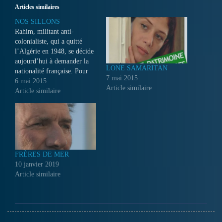
Articles similaires
NOS SILLONS
Rahim, militant anti-
colonialiste, qui a quitté
l’Algérie en 1948, se décide
aujourd’hui à demander la
LONE SAMARITAN
nationalité française. Pour
7 mai 2015
voyager, pour voter, tout
6 mai 2015
Article similaire
autant que pour savoir où en
Article similaire
sont les blessures franco-
algériennes...
FRÈRES DE MER
10 janvier 2019
Article similaire