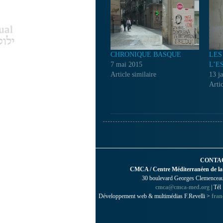
CHRONIQUE BASQUE
LES
7 mai 2015
L’E
Article similaire
13 j
Artic
CONTA
CMCA / Centre Méditerranéen de la
30 boulevard Georges Clemenceau 
cmca@cmca-med.org
| Tél
Développement web & multimédias F.Revelli >
fran