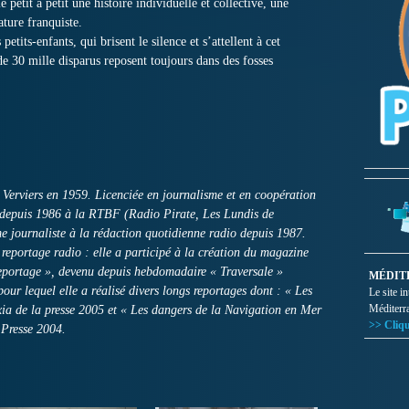
 petit à petit une histoire individuelle et collective, une
ature franquiste.
etits-enfants, qui brisent le silence et s’attellent à cet
e 30 mille disparus reposent toujours dans des fosses
viers en 1959. Licenciée en journalisme et en coopération
 depuis 1986 à la RTBF (Radio Pirate, Les Lundis de
 journaliste à la rédaction quotidienne radio depuis 1987.
e reportage radio : elle a participé à la création du magazine
eportage », devenu depuis hebdomadaire « Traversale »
MÉDIT
pour lequel elle a réalisé divers longs reportages dont : « Les
Le site i
Méditerr
xia de la presse 2005 et « Les dangers de la Navigation en Mer
>> Cliqu
 Presse 2004.