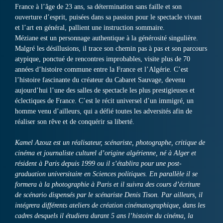
France à l’âge de 23 ans, sa détermination sans faille et son
ouverture d’esprit, puisées dans sa passion pour le spectacle vivant
et l’art en général, pallient une instruction sommaire.
Méziane est un personnage authentique à la générosité singulière.
Malgré les désillusions, il trace son chemin pas à pas et son parcours
atypique, ponctué de rencontres improbables, visite plus de 70
années d’histoire commune entre la France et l’Algérie. C’est
l’histoire fascinante du créateur du Cabaret Sauvage, devenu
aujourd’hui l’une des salles de spectacle les plus prestigieuses et
éclectiques de France. C’est le récit universel d’un immigré, un
homme venu d’ailleurs, qui a défié toutes les adversités afin de
réaliser son rêve et de conquérir sa liberté.
Kamel Azouz est un réalisateur, scénariste, photographe, critique de
cinéma et journaliste culturel d’origine algérienne, né à Alger et
résident à Paris depuis 1999 ou il s’établira pour une post-
graduation universitaire en Sciences politiques. En parallèle il se
formera à la photographie à Paris et il suivra des cours d’écriture
de scénario dispensés par le scénariste Denis Tison. Par ailleurs, il
intégrera différents ateliers de création cinématographique, dans les
cadres desquels il étudiera durant 5 ans l’histoire du cinéma, la