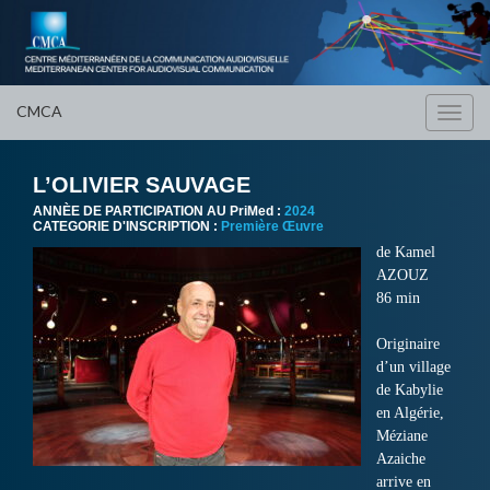
CMCA
Toggl
navig
L’OLIVIER SAUVAGE
ANNÈE DE PARTICIPATION AU PriMed :
2024
CATEGORIE D'INSCRIPTION :
Première Œuvre
de Kamel
AZOUZ
86 min
Originaire
d’un village
de Kabylie
en Algérie,
Méziane
Azaiche
arrive en