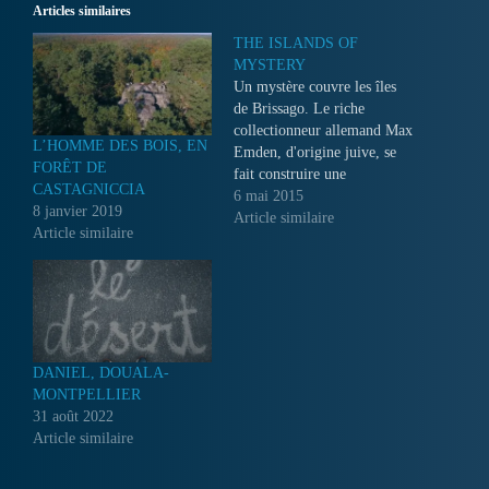
Articles similaires
THE ISLANDS OF
MYSTERY
Un mystère couvre les îles
de Brissago. Le riche
collectionneur allemand Max
L’HOMME DES BOIS, EN
Emden, d'origine juive, se
FORÊT DE
fait construire une
CASTAGNICCIA
somptueuse villa au début
6 mai 2015
8 janvier 2019
des années 30 dans laquelle
Article similaire
Article similaire
figurent de nombreuses
œuvres d'une valeur
inestimable: de Van Gogh à
Renoir, Manet et Tiepolo...
DANIEL, DOUALA-
MONTPELLIER
31 août 2022
Article similaire