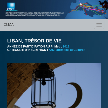
CMCA
Toggl
navig
LIBAN, TRÉSOR DE VIE
ANNÈE DE PARTICIPATION AU PriMed :
2013
CATEGORIE D'INSCRIPTION :
Art, Patrimoine et Cultures