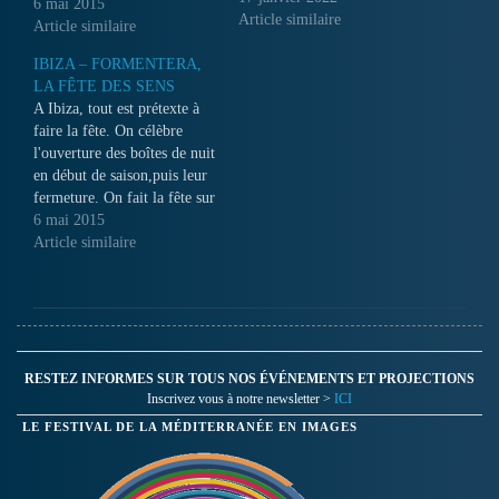
mouvementée. La raison :
6 mai 2015
Article similaire
une position stratégique au
Article similaire
coeur de la Méditerranée.
IBIZA – FORMENTERA,
Pierre BROUWERS a
LA FÊTE DES SENS
silloné l’archipel maltais en
A Ibiza, tout est prétexte à
long et en large non
faire la fête. On célèbre
seulement pour nous
l'ouverture des boîtes de nuit
ramener de splendides
en début de saison,puis leur
images sur ce…
fermeture. On fait la fête sur
la plage, sur les bateaux,
6 mai 2015
dans les villas, et on fête
Article similaire
même, chaque jour, le
coucher du soleil...
RESTEZ INFORMES SUR TOUS NOS ÉVÉNEMENTS ET PROJECTIONS
Inscrivez vous à notre newsletter >
ICI
LE FESTIVAL DE LA MÉDITERRANÉE EN IMAGES