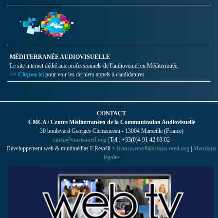
MÉDITERRANÉE AUDIOVISUELLE
Le site internet dédié aux professionnels de l'audiovisuel en Méditerranée.
>> Cliquez ici
pour voir les derniers appels à candidatures
CONTACT
CMCA / Centre Méditerranéen de la Communication Audiovisuelle
30 boulevard Georges Clemenceau - 13004 Marseille (France)
cmca@cmca-med.org
| Tél : +33(0)4 91 42 03 02
Développement web & multimédias F.Revelli >
franco.revelli@cmca-med.org
|
Mentions
légales