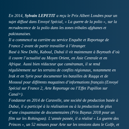
En 2014,
Sylvain LEPETIT
a reçu le Prix Albert Londres pour un
sujet diffusé dans Envoyé Spécial, « La guerre de la polio », sur la
recrudescence de la polio dans les zones tribales afghanes et
pakistanaises.
Il a commencé sa carrière au service Enquête et Reportage de
France 2 avant de partir travailler à l’étranger.
Basé à New Delhi, Kaboul, Dubaï il vit maintenant à Beyrouth d’où
il couvre l’actualité au Moyen Orient, en Asie Centrale et en
Afrique. Aussi bien rédacteur que caméraman, il se rend
régulièrement sur les terrains de conflits régionaux, notamment en
Irak et en Syrie pour documenter les batailles de Raqqa et de
Mossoul pour différents magazines d’informations français (Envoyé
Spécial sur France 2, Arte Reportage ou l’Effet Papillon sur
Canal+).
Fondateur en 2014 de Caravelle, une société de production basée à
Dubai, il a participé à la réalisation ou à la production de plus
d’une cinquantaine de documentaires (Prix Bayeux 2018 pour un
film sur les Rohingyas). L’année passée, il a réalisé « La guerre des
Princes », un 52 minutes pour Arte sur les tensions dans le Golfe, et