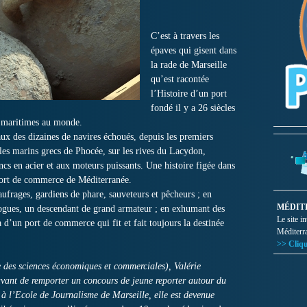
C’est à travers les
épaves qui gisent dans
la rade de Marseille
qu’est racontée
l’Histoire d’un port
fondé il y a 26 siècles
s maritimes au monde.
eaux des dizaines de navires échoués, depuis les premiers
 les marins grecs de Phocée, sur les rives du Lacydon,
cs en acier et aux moteurs puissants. Une histoire figée dans
 port de commerce de Méditerranée.
ufrages, gardiens de phare, sauveteurs et pêcheurs ; en
MÉDIT
logues, un descendant de grand armateur ; en exhumant des
Le site i
a d’un port de commerce qui fit et fait toujours la destinée
Méditerr
>> Cliqu
des sciences économiques et commerciales), Valérie
ant de remporter un concours de jeune reporter autour du
à l’Ecole de Journalisme de Marseille, elle est devenue