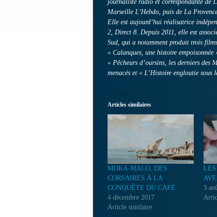
journaliste radio et correspondante de 
Marseille L’Hebdo, puis de La Provenc
Elle est aujourd’hui réalisatrice indép
2, Direct 8. Depuis 2011, elle est assoc
Sud, qui a notamment produit trois films
« Calanques, une histoire empoisonnée »,
« Pêcheurs d’oursins, les derniers des 
menacés et « L’Histoire engloutie sous l
Articles similaires
MOKA-MALO, DES
LES
CORSAIRES À LA
AVE
CONQUÊTE DU CAFÉ
3 ao
4 décembre 2017
Artic
Article similaire