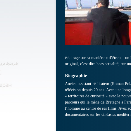
éclairage sur sa manière « d’être » : un
original, c’est dire hors actualité, sur un
Biographie
Ancien assistant réalisateur (Roman Po
télévision depuis 20 ans. Avec une longu
« territoires de curiosité » avec le nouv
parcours qui le mène de Bretagne à Paris
l’homme au centre de ses films. Avec so
documentaires sur les cinéastes méditerr