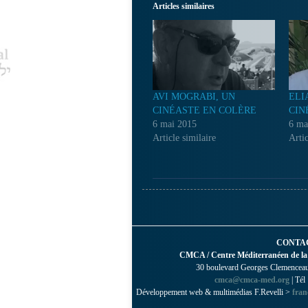
Articles similaires
AVI MOGRABI, UN
ELI
CINÉASTE EN COLÈRE
CIN
6 mai 2015
6 ma
Article similaire
Artic
CONTA
CMCA / Centre Méditerranéen de la
30 boulevard Georges Clemenceau 
cmca@cmca-med.org
| Tél
Développement web & multimédias F.Revelli >
fran